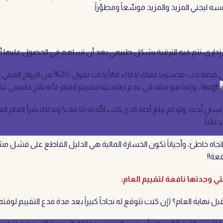
ليجني المزيد والمزيد موسِّعاً ومطوِّراً.
إداري، تتم فيه الترقية بشكل طبيعي بعد أن تساهم في الحصول عليها أعوام ع
غالباً لا يكفي عام واحد لتقييم الزواج، وقد 
، وإنما هو مثله في عدم صلاحيته لتقييم العام؛ لأنه ناتج طبيعي غالباً
انٍ نُحبه، ولو لم يبلغ أجله الذي كتب الله له ما مات! وبذلك يتبرأ الع
 في اتجاه خاطئ، وأحياناً تكون الخسارة المالية هي الدليل القاطع على فشل
عة!!
ي وجدتها نافعة لتقييم العام:
هاية العام؟ (إن كنت تتوقع له نجاحاً كبيراً بعد مدة فدع التقييم لوقته!