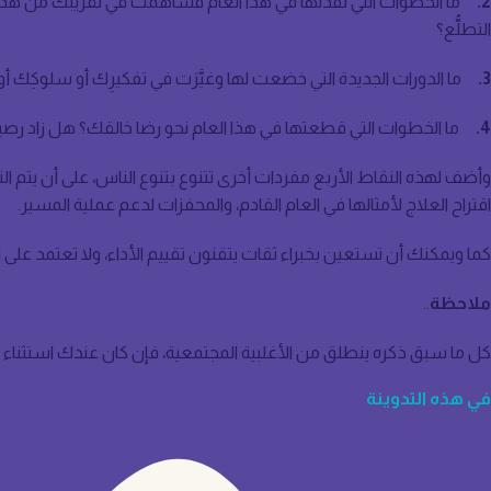
2.
ما الخطوات التي نفذتَها في هذا العام فساهمت في تقريبك من هدفك
التطلُّع؟
3.
ما الدورات الجديدة التي خضعت لها وغيَّرَت في تفكيرِك أو سلوكِك أ
4.
ما الخطوات التي قطعتها في هذا العام نحو رضا خالقك؟ هل زاد رصيدك
وأضف لهذه النقاط الأربع مفردات أخرى تتنوع بتنوع الناس، على أن يتم الن
اقتراح العلاج لأمثالها في العام القادم، والمحفزات لدعم عملية المسير.
كما ويمكنك أن تستعين بخبراء ثقات يتقنون تقييم الأداء، ولا تعتمد على ا
ملاحظة
..
كل ما سبق ذكره ينطلق من الأغلبية المجتمعية، فإن كان عندك استثناء فلت
في هذه التدوينة