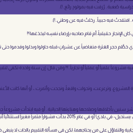
اسية صًعبة.. رُزقت فيه بمولودٍ رائع..!).
افتقدتُ فيه حبيباً.. رحَلتُ فيه عن وطني..!).
ن الإنجاز حقيقياً، أم قام صاحبه بإرضاء نفسِه ليخدَعَها؟!
طَّم حجر العَثرة متغاضياً عن عشراتٍ قبله حاولوا وبذلوا وقدموا حتى ترنّ
يه مشروعاً علمياً أو عملياً أو تجارياً..؟! ومَن قال: إن سنة واحدة تكفي ل
بذرة المشروع، وترعرعت، وتحولت واقعاً، ونجحت وأثمرت..، أو أنها كانت 
تزوجت امرأة عاشت معي عشر سنين بأخلاقها وصلاحها وهناءتها الحياتية.. أو فيه ابتدأ
مغيراً استثنائياً أثبت جدارته ونجاعته في عشر سنين!!
إيجابية والتفاؤل على من يحتاجهما، لكن في مسألة التقييم بالذات لا ينبغي ذ