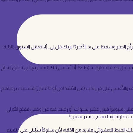
َح الحجر وسقط على يد الأخير؟! بربك قل لي.. ألا تعمَل السنون بالآلية
تقييم مثل هذه الخطوات.. (طبعاً: أنا أستثني تلك المشاريع التي تحقق النجاح
الأعنف والٌأقسى على من نحب (من الأشخاص أو الأعمال) فتسببت برحيلهم
ت مشروعاً جعلني مليونيراً خلال عشر سنوات، أو رحلت فيه عن وطني ففتح الله لي
لك الخبط العشوائي، فلا بد من الدِّقة؛ لأن سلوكاً سيُبنى على التقييم