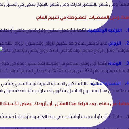
لاحقاً، ومن شعَر بالتقصير تدارك، ومن شعر بالإنجاز سَعى في السبيل نفسه 
هذا، ومن المعطيات المغلوطة في تقييم العام:
1. الترقية الوظيفية:
لأنها نتاجُ عمَل سنين، وفق قانون داخلي أو نظام 
2. الزواج:
هؤلاء)، ومثل الزواج قدوم الولد (لا أعني أنه كالزواج ينتهي بالإخفاق غالباً
3. الوفاة:
لأنها أجَل وقدَر، ساهم في وقوعه نفاد سنين عدة من حياة إنس
لا يختلف وقوعه عام 1970 عن وقوعه 2050، ولا يصلح لتقييم أعوام الأحياء غالباً.
4. الخسارة المالية:
غالباً ما تكون الخسارة الكبيرة نتيجة المضي زمناً
حصلتها في هذا المشروع الفاشل، فتكون الخسارة بمثابة نقطة تحول ناف
ختاماً: من حقك -بعد قراءة هذا المقال- أن أزودك ببعض الأسئلة الت
1.
ماذا أنشأت أو أسست أو افتتحت في هذا العام، وحقق نجاحاً حقيقياً قبل ن