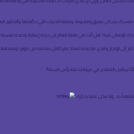
 بشكل فعَّال، وإلى أي مدى التزمت بخطتك السنوية التي وضعتها نهاي
و نفسِك بشكل عميق وملحوظ، ومثلها الخبرات التي حصَّلتها، والتطور ال
 الإيماني فيه؟ هل أنت في نهاية العام في درجة إيمانية وصحة نفسية أ
ظر إلى الإنجاز ومدى ملاءمته لمدة عام كامل بما فيه من موارد ومعطيات! 
لأدرينالين المتفجر في عروقك ليلة رأس السنة!!
هنأ به… ولا تبخل علينا بذكره..