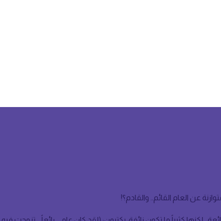
نة عن العام القائم.. والقادم؟!
.. لكنها كثيراً ما تكون زائفة، يكتبون: (لقد كان عامي رائعاً .. تزوجت فيه