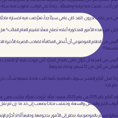
مَن أحب.. تلقيتُ فيه ترقية وظيفيَّة…، زيادةً على الراتب… تجاوزت فيه سنًة در
في حين يكتب آخرون: (لقد كان عامي سيئاً جداً، تعرَّضت فيه لخسارة ماديَّة.. 
لكن: هل هذه الأمور المذكورة أعلاه تَصلح فعلاً لتقييم العام الفائت؟ هل كا
أليس من الظلم الموضوعي أن أُعطي المكافأة لصَاحب الضربة الأخيرة الذي حَ
نفسها؟!
أليس من العجلة أن أتوِّج عامي بالنجاح لمجرَّد أنني تزوجت فيه، أو افتتحت ف
العالي في أقل من 12 شهر، وذلك لندرتها).
إذاً: لعلي أقيِّم العشر سنوات الماضية بأنها كانت ناجحة، ففيها نشأت 
عام كذا.
قد أقيِّم عام 2015 في عام 2025، ففيه -مثلاً- 
أبواب الخير والفضل والسعة، وحققت نجاحاً يصعب إلى حد ما -إن لم نقل: يستحيل- في بلدي! أو في عام 2015 بدأت مشواراً مثمراً 
تعالوا نتسم بالموضوعية، ننظر إلى الأمور بحجومها، وطبعاً أنا لا أحرِّم ال