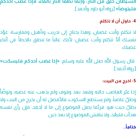
الشيطان خُلِقَ من النَّار، وإنما تُطْفَأُ النَّار بالماء، فإذا غضب أحدكم
فليتوضأ»
[رواه أبو داود وأحمد].
4- حاول أن لا تتكلم.
لا تتكلم وأنت غضبان، وهذا يحتاج إلى تدريب وتأهيل وممارسة، عَوِّد
نفسك ألَّا تتكلم وأنت غضبان؛ لأنك غالباً ما تنطق بالخطأ في أثناء
غضبك.
ال رسول الله صلى الله عليه وسلم:
«إذا غضب أحدكم فليسكت»
[رواه أحمد].
5- اخرج من البيت:
إذا غيّر الغاضب حالته وقعد بعد وقوف ولم يذهب عنه غضبه، وتوضّأ
وظلَّ غاضباً، ولم يستطع السكوت، فالأفضل له أن يخرج من البيت ولا
يظلَّ حيث هو، فربَّما يصل الموضوع إلى ما لا يُحمَد، فإن رأى نفسه
هدأت فليعُد، ولا يناقش الموضوع إلا بعد حين.
ختاماً
..