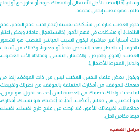
وسلم، أمّا الغضب لأجل الله تعالى أو لانتهاك حرمة أو تجاوز حق أو إيقاع
ظلم… فهو غضب إيجابي محمود..
جذور الغضب عبارة عن مشكلات نفسية (عدم الحب، عدم التقدير، عدم
الانتماء)، أو مشكلات في فهم الأمور (كالاستعجال عامة)، ويمكن اعتبار
ذلك أسباباً غير مباشرة، ليكون السبب المباشر للغضب هو الشعور
بالخوف أو بالخطر يهدد الشخص مادياً أو معنوياً، وكذلك من أسباب
الغضب: (الجوع، والمرض، والاحتقان النفسي، ومحاكاة الأب الغضوب،
والدلال المفرط للأطفال).
ويقول بعض علماء النفس: الغضب ليس من ذات الموقف، إنما من
فهمك للموقف، من أفكارك المتعلقة بالموقف، من نظرتك وتقييمك
لما يحدث، ولذلك خصمك في العصبية ليس أحد، قد تقول: هو نرفزني،
هو أغضبني، هي جعلتني أعصِّب.. أبداً، ما أغضبك هو نفسك، أفكارك،
محاكماتك، تقييماتك للأمور، فلا تبحث عن علاج خارج نفسك، نفسك
فيها مكامن الحل.
مراحل الغضب: