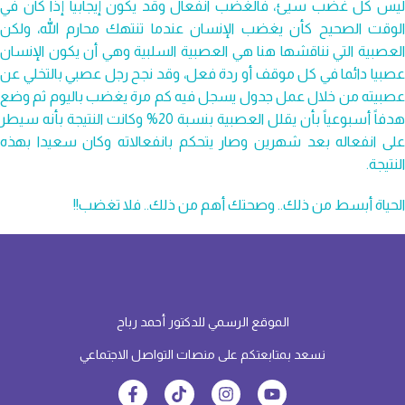
ليس كل غضب سيئ، فالغضب انفعال وقد يكون إيجابياً إذا كان في
الوقت الصحيح كأن يغضب الإنسان عندما تنتهك محارم الله، ولكن
العصبية التي نناقشها هنا هي العصبية السلبية وهي أن يكون الإنسان
عصبيا دائما في كل موقف أو ردة فعل، وقد نجح رجل عصبي بالتخلي عن
عصبيته من خلال عمل جدول يسجل فيه كم مرة يغضب باليوم ثم وضع
هدفاً أسبوعياً بأن يقلل العصبية بنسبة 20% وكانت النتيجة بأنه سيطر
على انفعاله بعد شهرين وصار يتحكم بانفعالاته وكان سعيدا بهذه
النتيجة.
الحياة أبسط من ذلك.. وصحتك أهم من ذلك.. فلا تغضب!!
الموقع الرسمي للدكتور أحمد رباح
نسعد بمتابعتكم على منصات التواصل الاجتماعي