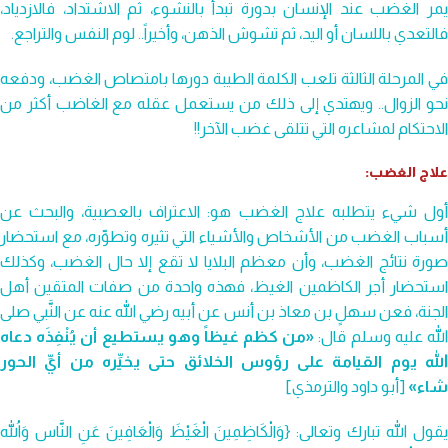
يمر الغضب عند الإنسان بدورة تبدأ بالنشوء، ثم الاشتداد، فالازدياد،
فالتعدي باللسان أو اليد، ثم تشوش الذهن، وأخيراً.. لوم النفس والتراجع.
في المرحلة الثالثة تلعب الكلمة الطيبة دورها بامتصاص الغضب، ودفعه
نحو الزوال.. ويهتدي إلى ذلك من يستعمل عقله مع الغاضب أكثر من
الاحتكام لمشاعره التي تتلقى غضب الآخر!!
علاج الغضب:
أول شيء يتطلبه علاج الغضب هو: الاعتراف بالعصبية، والبحث عن
أسباب الغضب من الأشخاص والأشياء التي تثيره وتطوِّره، مع استحضار
صورة نتائج الغضب، وأن معظم البلايا لا تقع إلا حال الغضب، وكذلك
استحضار أجر الكاظمين الغيظ، فهذه واحدة من صفات المتقين أهل
لجنة،
فعن سهلٍ بن معاذ بن أنس عن أبيه رضي الله عنه عن النَّبي صلى
لله عليه وسلم قال:
«من كظم غيظاً وهو يستطيع أن يُنْفِذَه دعاه
الله يوم القيامة على رؤوس الخلائق حتى يخيِّره من أيِّ الحور
شاء»
[أبو داود والترمذي]
يقول الله تبارك وتعالى: {وَالْكَاظِمِينَ الْغَيْظَ وَالْعَافِينَ عَنِ النَّاس وَاللّهُ