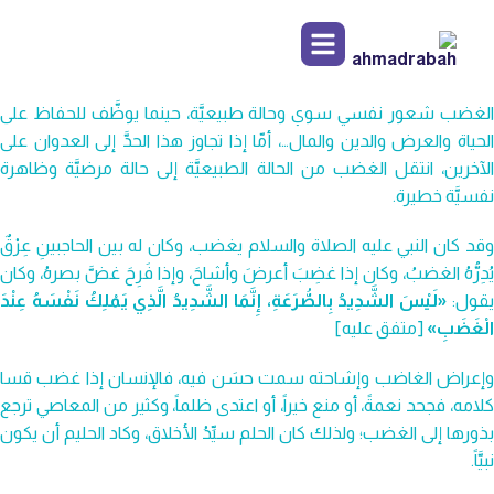
الغضب شعور نفسي سوي وحالة طبيعيَّة، حينما يوظَّف للحفاظ على
الحياة والعرض والدين والمال…، أمّا إذا تجاوز هذا الحدَّ إلى العدوان على
الآخرين، انتقل الغضب من الحالة الطبيعيَّة إلى حالة مرضيَّة وظاهرة
نفسيَّة خطيرة.
وقد كان النبي عليه الصلاة والسلام يغضب، وكان له بين الحاجبينِ عِرْقٌ
يُدِرُّهُ الغضبُ، وكان إذا غضِبَ أعرضَ وأشاحَ، وإذا فَرِحَ غضَّ بصرهُ، وكان
قول:
«لَيْسَ الشَّدِيدُ بِالصُّرَعَةِ، إِنَّمَا الشَّدِيدُ الَّذِي يَمْلِكُ نَفْسَهُ عِنْدَ
الْغَضَبِ»
[متفق عليه]
وإعراض الغاضب وإشاحته سمت حسَن فيه، فالإنسان إذا غضب قسا
كلامه، فجحد نعمةً، أو منع خيراً، أو اعتدى ظلماً، وكثير من المعاصي ترجع
بذورها إلى الغضب؛ ولذلك كان الحلم سيِّدُ الأخلاق، وكاد الحليم أن يكون
نبيَّاً.