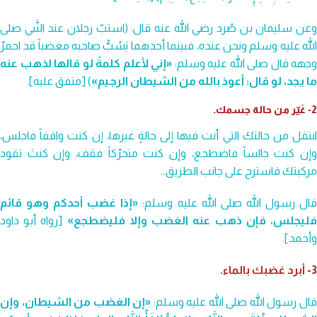
وعن سليمان بن صُرد رضي الله عنه قال: (استبّ رجلان عند النَّبي صلى
الله عليه وسلم ونحن عنده، فبينما أحدهما يَسُبُّ صاحبه مغضباً قد احمرّ
وجهه قال صلى الله عليه وسلم:
«إني لأعلم كلمةً لو قالها لذهب عنه
ما يجد، لو قال: أعوذ بالله من الشيطان الرجيم»
) [متفق عليه].
2- غَيّر من حالة جسمك.
انتقل من حالتك التي أنت فيها إلى حالةٍ غيرها، إن كنت واقفاً فاجلس،
وإن كنت جالساً فاضطجع، وإن كنت متحرّكاً فقف، وإن كنتَ تقود
مركبتك فاسترح على جانب الطريق…
ال رسول الله صلى الله عليه وسلم:
«إذا غضب أحدكم وهو قائم
ليجلس، فإن ذهب عنه الغضب وإلا فليضطجع»
[رواه أبو داود
وأحمد].
3- أبرد غضبك بالماء.
ال رسول الله صلى الله عليه وسلم:
«إن الغضب من الشيطان، وإن