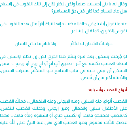
وقال له: يا بني أحسنت صنعاً ولكن انظر الآن إلى تلك الثقوب في السياج
هل عاد السياج كما كان قبل دق المسامير؟
عندما تقول أشياء في حالة الغضب فإنها تترك آثاراً مثل هذه الثقوب في
نفوس الآخرين، كما قال الشاعر:
جـراحاتُ السِّنـان له التئامٌ ولا يلتام مـا جـرَح اللسان
لو جُرحت بسكين بعد فترة يلتئم هذا الجرح، لكن إن تكلم الإنسان في
لحظة الغضب بكلمة مع آخر -صديقٍ أبٍ أمٍ أو أخٍ زوجٍ أو زوجةٍ …- فمن
الممكن أن تبقي ندبة في قلب السامع نحو المتكلِّم عشرات السنين،
والأمثلة أكثر من أن تُحصى.
أنواع الغضب وأسبابه:
الغضب أنواع، منه السلبي، ومنه الإيجابي ومنه الانفعالي…، فمثلاً: الغضب
على الأطفال سلبي وانفعالي وغير إيجابي، وكذلك الغضب للنفس،
كالغضب لمصلحةٍ فاتت، أو لكسبٍ ضاع، أو لشهوة ولذَّة فاتت…، فهذا
غضبٌ للذَّات مذموم، وهو الغضب الذي نهى عنه النبيُّ صلى الله عليه