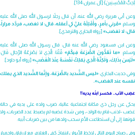
يُحِبُّ الْمُحْسِنِينَ} [آل عمران:134].
وعن أبي هريرة رضي الله عنه، أن قال رجلاً لرسول الله صلى الله عليه
سلم:
«مُرني بأمرٍ، وأَقْلِلْهُ عليَّ كي أعقله، قال: لا تغضب، فردَّد مراراً،
قال: لا تغضب»
[رواه البخاري والترمذي].
وعن ابن مسعود رضي الله عنه قال: قال رسول الله صلى الله عليه
سلم:
«ما تَعُدُّونَ الصُّرَعَةَ فِيكُمْ»
قُلْنَا: الَّذِي لَا يَصْرَعُهُ الرِّجال قَالَ:
«لَيْسَ بِذَلِكَ، وَلَكِنَّهُ الَّذِي يَمْلِكُ نَفْسَهُ عِنْدَ الْغَضَبِ»
[رواه أبو داود].
وفي حديث البخاري:
«ليس الشَّديد بالصُّرَعَة، وإنَّما الشَّديد الذي يملك
نفسه عند الغضب».
غضِب الأب.. فخسر ابنُه يديه!!
يحكى عن رجل ذي مكانة اجتماعية عالية، ضرب ولده على يديه في حالة
غضب -لذنب قام به الولد-، ومن شدة غضبه لم يضبط عدد الضربات، ولا
قوتها، إلى أن استطاعت الأم سحب ولدها من بين ضربات أبيه.
وفي صباح اليوم التالي لاحَظ الأبوان انتفاخَ كفي الغلام، مع ازرقاق واحمرار