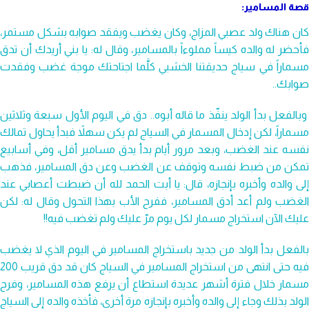
قصة المسامير:
كان هناك ولد عصبي المزاج، وكان يغضب ويفقد صوابه بشكل مستمر،
فأحضر له والده كيساً مملوءاً بالمسامير، وقال له: يا بني أريدك أن تدق
مسماراً في سياج حديقتنا الخشبي كلَّما اجتاحتك موجة غضب وفقدت
صوابك..
وبالفعل بدأ الولد ينفّذ ما قاله أبوه.. دق في اليوم الأول سبعة وثلاثين
مسماراً، لكن إدخال المسمار في السياج لم يكن سهلاً فبدأ يحاول تمالك
نفسه عند الغضب، وبعد مرور أيام بدأ يدق مسامير أقل، وفي أسابيع
تمكن من ضبط نفسه وتوقف عن الغضب وعن دق المسامير، فذهب
إلى والده وأخبره بإنجازه، قال: يا أبت الحمد لله أن ضبطت أعصابي عند
الغضب ولم أعد أدق المسامير، ففرح الأب بهذا التحول وقال له: لكن
عليك الآن استخراج مسمار لكل يوم مرّ عليك ولم تغضب فيه!!
بالفعل بدأ الولد من جديد باستخراج المسامير في اليوم الذي لا يغضب
فيه حتى انتهى من استخراج المسامير في السياج كان قد دق قريب 200
مسمار خلال فترة أشهر عديدة استطاع أن يرفع هذه المسامير، وفرح
الولد بذلك وجاء إلى والده وأخبره بإنجازه مرة أخرى، فأخذه والده إلى السياج