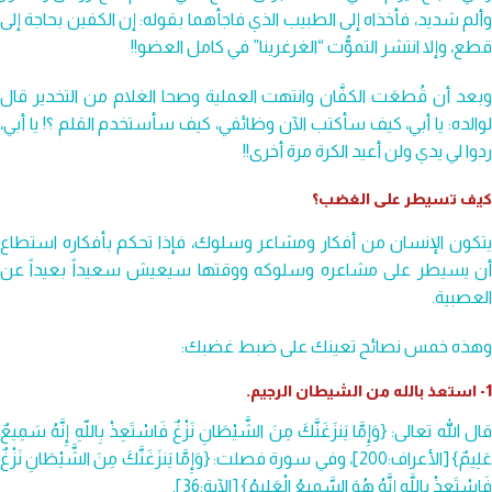
وألم شديد، فأخذاه إلى الطبيب الذي فاجأهما بقوله: إن الكفين بحاجة إلى
قطع، وإلا انتشر التموُّت “الغرغرينا” في كامل العضو!!
وبعد أن قُطعَت الكفَّان وانتهت العملية وصحا الغلام من التخدير قال
لوالده: يا أبي، كيف سأكتب الآن وظائفي، كيف سأستخدم القلم ؟! يا أبي،
ردوا لي يدي ولن أعيد الكرة مرة أخرى!!
كيف تسيطر على الغضب؟
يتكون الإنسان من أفكار ومشاعر وسلوك، فإذا تحكم بأفكاره استطاع
أن يسيطر على مشاعره وسلوكه ووقتها سيعيش سعيداً بعيداً عن
العصبية.
وهذه خمس نصائح تعينك على ضبط غضبك:
1- استعذ بالله من الشيطان الرجيم.
قال الله تعالى: {وَإِمَّا يَنزَغَنَّكَ مِنَ الشَّيْطَانِ نَزْغٌ فَاسْتَعِذْ بِاللّهِ إِنَّهُ سَمِيعٌ
عَلِيمٌ} [الأعراف:200]، وفي سورة فصلت: {وَإِمَّا يَنزَغَنَّكَ مِنَ الشَّيْطَانِ نَزْغٌ
فَاسْتَعِذْ بِاللَّهِ إِنَّهُ هُوَ السَّمِيعُ الْعَلِيمُ} [الآية:36].