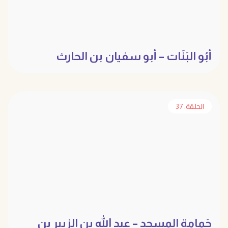
أبُو البَنَات – أبو سفيان بن الحارث
الحلقة: 37
حَمامة المسجد – عبد الله بن الزبير بن