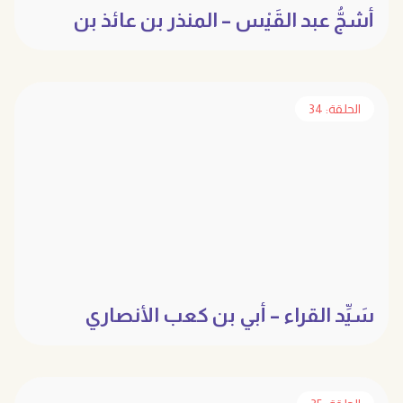
أشجُّ عبد القَيْس – المنذر بن عائذ بن
الحارث
الحلقة: 34
سَيِّد القراء – أبي بن كعب الأنصاري