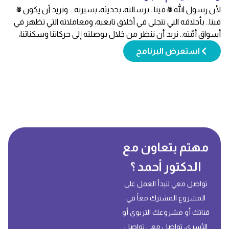
لأن رسول الله ﷺ فينا.. برسالته، بحديثه، بسيرته... ونريد أن يكون ﷺ
فينا.. بأخلاقه التي تتجلى في أخلاق تابعيه، ومعاملاته التي تظهر في
فين
أسواق أمّته.. نريد أن ننظر من خلال بوصلته إلى حركاتنا وسكناتنا،
أسو
ومواقفنا وقناعاتنا، إلى تفاعلاتنا وانفعالاتنا، ثم نصحح المسيرة بناء
ومو
استعرض البرنامج
على السيرة.. {وَمَا كَانَ اللَّهُ لِيُعَذِّبَهُمْ وَأَنْتَ فِيهِمْ} [الأنفال: 33].
على 
مهتم بتعاون مع
الدكتور أحمد ؟
تواصل معي لنبدأ العمل على
المشروع المشترك معاً في
قناتك أو مشروعك التربوي أو
الأسري، تواصل معي تواصل