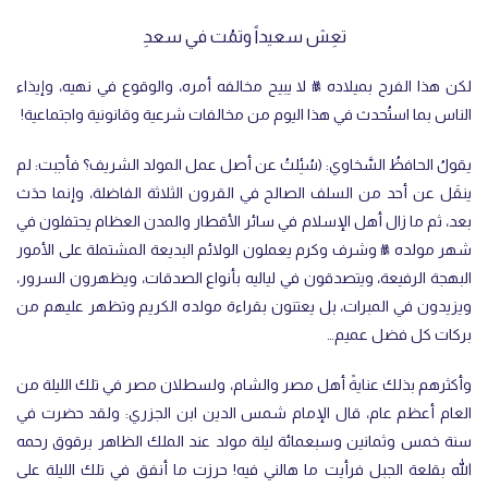
تعِش سعيداً وتمُت في سعدِ
لكن هذا الفرح بميلاده ﷺ لا يبيح مخالفه أمره، والوقوع في نهيه، وإيذاء
الناس بما استُحدث في هذا اليوم من مخالفات شرعية وقانونية واجتماعية!
يقولُ الحافظُ السَّخاوي: (سُئِلتُ عن أصل عمل المولد الشريف؟ فأجبت: لم
ينقَل عن أحد من السلف الصالح في القرون الثلاثة الفاضلة، وإنما حدَث
بعد، ثم ما زال أهل الإسلام في سائر الأقطار والمدن العظام يحتفلون ‌في
‌شهر ‌مولده ﷺ وشرف وكرم يعملون الولائم البديعة المشتملة على الأمور
البهجة الرفيعة، ويتصدقون في لياليه بأنواع الصدقات، ويظهرون السرور،
ويزيدون في المبرات، بل يعتنون بقراءة مولده الكريم وتظهر عليهم من
بركات كل فضل عميم…
وأكثرهم بذلك عنايةً أهل مصر والشام، ولسطلان مصر في تلك الليلة من
العام أعظم عام، قال الإمام شمس الدين ابن الجزري: ولقد حضرت في
سنة خمس وثمانين وسبعمائة ليلة مولد عند الملك ‌الظاهر ‌برقوق رحمه
الله بقلعة الجبل فرأيت ما هالني فيه! حرزت ما أنفق في تلك الليلة على