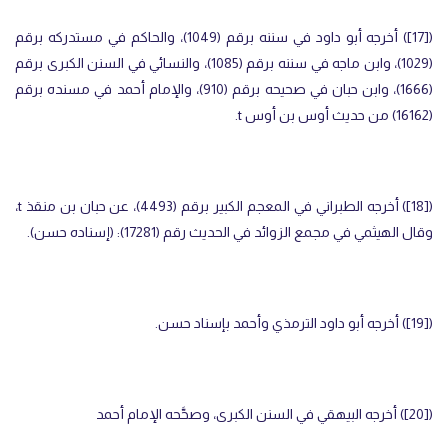
(
[17]
) أخرجه أبو داود في سننه برقم (1049)، والحاكم في مستدركه برقم
(1029)، وابن ماجه في سننه برقم (1085)، والنسائي في السنن الكبرى برقم
(1666)، وابن حبان في صحيحه برقم (910)، والإمام أحمد في مسنده برقم
(16162) من حديث أوس بن أوس
t
.
(
[18]
) أخرجه الطبراني في المعجم الكبير برقم (4493)، عن حبان بن منقذ
t
،
وقال الهيثمي في مجمع الزوائد في الحديث رقم (17281): (إسناده حسن).
(
[19]
) أخرجه أبو داود الترمذي وأحمد بإسناد حسن.
(
[20]
) أخرجه البيهقي في السنن الكبرى، وصحَّحه الإمام أحمد