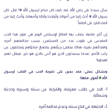
سئل سيدنا علي
رضي الله عنه
: كيف كان حبكم لرسول الله ﷺ؟ قال: كان
رسول الله ﷺ أحبَّ إلينا من أموالنا وأولادنا وآبائنا وأمهاتنا، وأحبَّ إلينا من
الماء البارد على الظمأ.
إن أكبر فاجعة يصاب بها العالمُ الإسلامي اليوم هي فتور هذا الحب
المقدس في قلوب عدد من المسلمين؛ بسبب مخالفتهم أمره،
واقتدائهم بغيره، هناك ينطفئ بريقُهم، وتضيعُ مبادؤهم ويتخلفون عن
ركب الأمم، عندما يستبدلون الذي هو أدنى بالذي هو خير، فيقال لهم:
اهبطوا!
وبشكل عملي: فقد يعين على تقوية الحب في القلب لرسول
ﷺ
أمور، منها:
الله
1- الجد في طلب معرفته، والقراءة عن سنته وسيرته وحديثه
وشمائله.
2- الاجتهاد في اتباع سنته، وعدم مخالفة أمره.