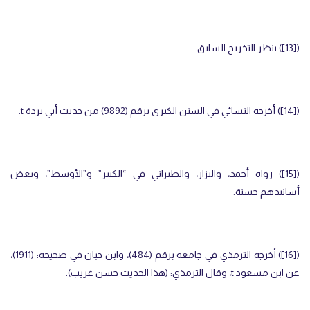
(
[13]
) ينظر التخريج السابق.
(
[14]
) أخرجه النسائي في السنن الكبرى برقم (9892) من حديث أبي بردة
t
.
(
[15]
) رواه أحمد، والبزار، والطبراني في “الكبير” و”الأوسط”، وبعض
أسانيدهم حسنة.
(
[16]
) أخرجه الترمذي في جامعه برقم (484)، وابن حبان في صحيحه: (1911)،
عن ابن مسعود
t
، وقال الترمذي: (هذا الحديث حسن غريب).