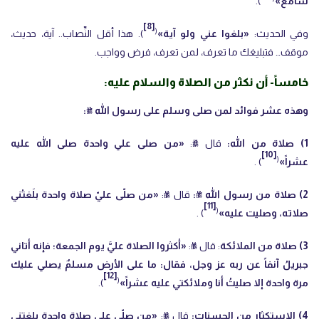
سامع»
).
[8]
(
وفي الحديث:
«بلغوا عني ولو آية»
). هذا أقل النِّصاب.. آية، حديث،
موقف… فتبليغك ما تعرف، لمن تعرف، فرض وواجب.
خامساً- أن نكثر من الصلاة والسلام عليه:
وهذه عشر فوائد لمن صلى وسلم على رسول الله ﷺ:
1) صلاة من الله:
قال ﷺ:
«من ‌صلى علي واحدة ‌صلى ‌الله عليه
[10]
(
عشراً»
) .
2) صلاة من رسول الله ﷺ:
قال ﷺ:
«من صلّى عليّ صلاة واحدة بلَغتْني
[11]
(
صلاته، وصليت عليه»
) .
3) صلاة من الملائكة
: قال ﷺ:
«أكثروا الصلاة عليَّ يوم الجمعة؛ فإنه أتاني
جبريلُ آنفاً عن ربه عز وجل، فقال: ما على الأرض مسلمٌ يصلي عليك
[12]
(
مرة واحدة إلا صليتُ أنا وملائكتي عليه عشراً»
).
4) الاستكثار من الحسنات:
قال ﷺ:
«من صلّى علي صلاة واحدة بلغتني