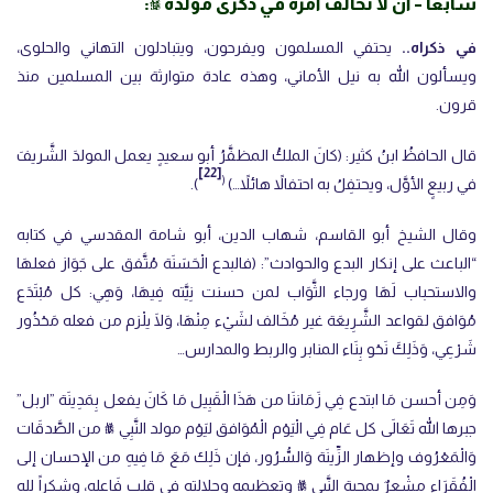
سابعاً – أن لا نخالف أمره في ذكرى مولده ﷺ:
في ذكراه..
يحتفي المسلمون ويفرحون، ويتبادلون التهاني والحلوى،
ويسألون الله به نيل الأماني، وهذه عادة متوارثة بين المسلمين منذ
قرون.
قال الحافظُ ابنُ كثير: (كانَ الملكُ المظفَّرُ أبو سعيدٍ يعمل المولدَ الشَّريفَ
[22]
(
في ربيعٍ الأوَّل، ويحتفِلُ به احتفالاً هائلاً…)
).
وقال الشيخ أبو القاسم، شهاب الدين، أبو شامة المقدسي في كتابه
“الباعث على إنكار البدع والحوادث”: (فالبدع الْحَسَنَة مُتَّفق على جَوَاز فعلهَا
والاستحباب لَهَا ورجاء الثَّوَاب لمن حسنت نِيَّته فِيهَا، وَهِي: كل مُبْتَدَع
مُوَافق لقواعد الشَّرِيعَة غير مُخَالف لشَيْء مِنْهَا، وَلَا يلْزم من فعله مَحْذُور
شَرْعِي، وَذَلِكَ نَحْو بِنَاء المنابر والربط والمدارس…
وَمِن أحسن مَا ابتدع فِي زَمَاننَا من هَذَا الْقَبِيل مَا كَانَ يفعل بِمَدِينَة ‌”اربل”
جبرها الله تَعَالَى كل عَام فِي الْيَوْم الْمُوَافق ليَوْم مولد النَّبِي ﷺ من الصَّدقَات
وَالْمَعْرُوف وإظهار الزِّينَة وَالسُّرُور، فإن ذَلِك مَعَ مَا فِيهِ من الإحسان إلى
الْفُقَرَاء مشْعرٌ بمحبة النَّبِي ﷺ وتعظيمه وجلالته فِي قلب فَاعله، وشكراً لله