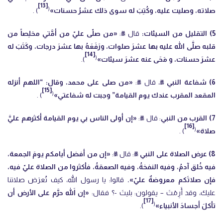
[13]
(
صلاته، وصليت عليه، وكُتِبَ له سوى ذلك عشرُ حسنات»
) .
5) التقليل من السيئات:
قال ﷺ:
«من صلّى عليّ من أمَّتي مخلِصاً من
قلبه صلَّى الله عليه بها عشرَ صلوات، ورَفَعَهُ بها عشرَ درجات، وكَتَبَ له
[14]
(
عشرَ حسنات، و مَحَى عنه عشرَ سيئات»
).
6) شفاعة النبي
ﷺ، قال ﷺ:
«من ‌صلى على محمد، وقال: “اللهم أنزله
[15]
(
المقعد المقرب عندك يوم القيامة” وجبت له ‌شفاعتي»
) .
7) القرب من النبي
: قال ﷺ:
«إن أولى الناس بي يوم القيامة أكثرهم عليَّ
[16]
(
صلاة»
) .
8) عرض الصلاة على النبي
ﷺ: قال ﷺ:
«إن من أفضل أيامكم يومَ الجمعة،
فيه خُلق آدمُ، وفيه النفخةُ، وفيه الصعقةُ، فأكثروا من الصلاة عليّ فيه،
فإن صلاتَكم معروضةٌ عليّ».
قالوا: يا رسول الله، كيف تُعرَض صلاتنا
عليك، وقد أَرِمْتَ – يقولون: بليتَ -؟ فقال:
«إن اللهَ حرَّم على الأرض أن
[17]
(
تأكلَ أجسادَ الأنبياء»
).