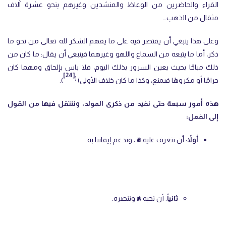
القراء والحاضرين من الوعاظ والمنشدين وغيرهم بنحو عشرة آلاف
مثقال من الذهب…
وعلى هذا ينبغي أن يقتصر فيه على ما يفهم الشكر لله تعالى من نحو ما
ذكر، أما ما يتبعه من السماع واللهو وغيرهما فينبغي أن يقال: ما كان من
ذلك مباحًا بحيث يعين السرور بذلك اليوم، فلا باس بإلحاق ومهما كان
[24]
(
حرامًا أو مكروهًا فيمنع، وكذا ما كان خلاف الأولى)
).
هذه أمور سبعة حتى نفيد من ذكرى المولد، وننتقل فيها من القول
إلى الفعل:
أولاً
: أن نتعرف عليه ﷺ ، وندعم إيماننا به.
ثانياً
: أن نحبه ﷺ وننصره.