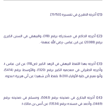
(
[1]
) أخرجه الطبري في تفسيره [11/150].
(
[2]
) أخرجه الحاكم في مستدركه برقم (318)، والبيهقي في السنن الكبرى
برقم (20388) عن ابن عباس -رضي الله عنهما- .
(
[3]
) أخرجه بهذا اللفظ البيهقي في الزهد الكبير (ص118) عن ابن عباس
t
،
وأخرجه الطبراني في معجميه الكبير برقم (1320)، والأوسط برقم (5414)،
وأبو نعيم في حلية الأولياء 8/200. بلفظ (أجر شهيد) عن أبي هريرة
t
بنحوه.
(
[4]
) أخرجه البخاري في صحيحه برقم (5063)، ومسلم في صحيحه برقم
(3469)، وأحمد في مسنده برقم (13534) عن أنس بن مالك
t
.