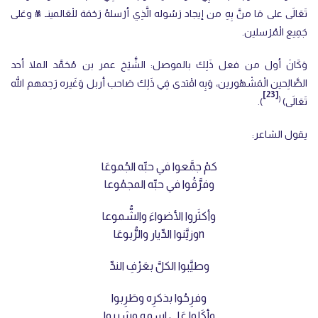
تَعَالَى على مَا منَّ بِهِ من إيجاد رَسُوله الَّذِي أرْسلهُ رَحْمَة للْعَالمينـ ﷺ وعَلى
جَمِيع الْمُرْسلين.
وَكَانَ أول من فعل ذَلِك بالموصل: الشَّيْخ عمر بن مُحَمَّد الملا أحد
الصَّالِحين الْمَشْهُورين، وَبِه اقْتدى فِي ذَلِك صَاحب أربل وَغَيره رَحِمهم الله
[23]
(
تَعَالَى)
).
يقول الشاعر:
كمْ جمَّعوا في حبِّه الجُموعَا
وفرَّقُوا في حبِّه المجمُوعا
وأكثَروا الأضواءَ والشُّموعا
nوزيَّنوا الدِّيار والرُّبوعَا
وطيَّبوا الكلَّ بعَرْفِ الندِّ
وفرِحُوا بذكرِه وطَرِبوا
وأكَلوا عَلى اسمِه وشرِبوا