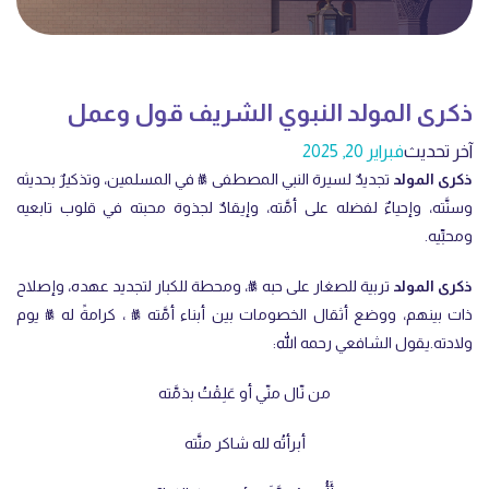
ذكرى المولد النبوي الشريف قول وعمل
آخر تحديث
فبراير 20, 2025
ذكرى المولد
تجديدٌ لسيرة النبي المصطفى ﷺ في المسلمين، وتذكيرٌ بحديثه
وسنَّته، وإحياءٌ لفضله على أمَّته، وإيقادٌ لجذوة محبته في قلوب تابعيه
ومحبِّيه.
ذكرى المولد
تربية للصغار على حبه ﷺ، ومحطة للكبار لتجديد عهده، وإصلاح
ذات بينهم، ووضع أثقال الخصومات بين أبناء أمَّته ﷺ ، كرامةً له ﷺ يوم
ولادته.يقول الشافعي رحمه الله:
من نّال منّي أو عَلِقْتُ بذمَّته
أبرأتُه لله شاكر منَّته