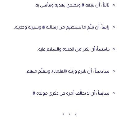
ثالثاً
: أن نتبعه ﷺ ونهتدي بهديه ونتأسى به.
رابعاً
: أن نبلَّغ ما نستطيع من رسالته ﷺ وسيرته وحديثه.
خامساً
: أن نكثر من الصلاة والسلام عليه.
سادساً
: أن نلتزم ورثتَه (العلماء)، ونتعلَّم منهم.
سابعاً
: أن لا نخالف أمره في ذكرى مولده ﷺ.
* * *