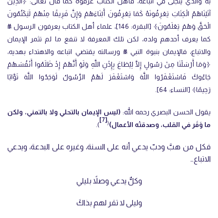
به والذي يتجلى في اتّباعه، فأهل الكتاب عرفوه كما قال تعالى: ﴿الَّذِينَ
آتَيْنَاهُمُ الْكِتَابَ يَعْرِفُونَهُ كَمَا يَعْرِفُونَ أَبْنَاءَهُمْ وَإِنَّ فَرِيقًا مِنْهُمْ لَيَكْتُمُونَ
الْحَقَّ وَهُمْ يَعْلَمُونَ﴾ [البقرة: 146]، علماء أهل الكتاب يعرفون الرسول ﷺ
كما يعرف أحدهم ولده، لكن تلك المعرفة لا تنفع ما لم تثمر الإيمان
والاتباع، فالإيمان بنبوة النبي ﷺ ورسالته يقتضي اتباعه والاهتداء بهديه،
﴿وَمَا أَرْسَلْنَا مِنْ رَسُولٍ إِلَّا لِيُطَاعَ بِإِذْنِ اللَّهِ وَلَوْ أَنَّهُمْ إِذْ ظَلَمُوا أَنْفُسَهُمْ
جَاءُوكَ فَاسْتَغْفَرُوا اللَّهَ وَاسْتَغْفَرَ لَهُمُ الرَّسُولُ لَوَجَدُوا اللَّهَ تَوَّابًا
رَحِيمًا﴾ [النساء: 64].
يقول الحسن البصري رحمه الله:
(ليس الإيمان بالتحلي ولا بالتمني، ولكن
[7]
(
ما وَقَر في القلب، وصدقتْه الأعمال)
).
فكل من هبَّ ودبّ يدعي أنه على السنة، وغيره على البدعة، ويدعي
الاتباع…
وكلٌّ يدعي وصلاً بليلي
وليلى لا تقر لهم بذاكَ