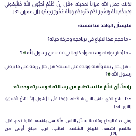
لذلك جعل الله ميزاناً لمحبته، ﴿قُلْ إِنْ كُنْتُمْ تُحِبُّونَ اللَّهَ ‌فَاتَّبِعُونِي
يُحْبِبْكُمُ اللَّهُ وَيَغْفِرْ لَكُمْ ذُنُوبَكُمْ وَاللَّهُ غَفُورٌ رَحِيمٌ﴾ [آل عمران: 31].
فليسأل الواحد منا نفسه:
– ما حجم هذا الاتباع في برنامجه وحركة حياته؟
– ما أخبار نوافله وسننه وأذكاره التي ثبتت عن رسول الله
ﷺ
؟
– هل حال بيته وأهله وولده على السنة؟ هل حال رزقه على ما يرضي
رسول الله
ﷺ
؟
رابعاً- أن نبلّغ ما نستطيع من رسالته ﷺ وسيرته وحديثه:
هذا البلاغ الذي عاش النبي ﷺ لأجله، ﴿وَمَا عَلَى الرَّسُولِ إِلَّا ‌الْبَلَاغُ الْمُبِينُ﴾
[النور: 54].
وفي حجة الوداع وقف ﷺ يسأل الناس:
‌«ألا ‌هل ‌بلغت»
. قالوا: نعم، قال:
«اللهم اشهد، فليبلغ الشاهد الغائب، فرب مبلغ أوعى من
[9]
(