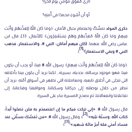
أَأُرى مُعوَّقَ مؤمنٍ يومَ الجَزا؟
أو أن أَسُوءَ محمدًا في أُمتِهِ؟
ذكرى المولد
تمسُّكٌ واعتصام بحبال الأمان، ﴿وَمَا كَانَ اللَّهُ لِيُعَذِّبَهُمْ ‌وَأَنْتَ
‌فِيهِمْ وَمَا كَانَ اللَّهُ مُعَذِّبَهُمْ وَهُمْ يَسْتَغْفِرُونَ﴾ [الأنفال: 33]، قال ابن
عباس رضي الله عنهما:
(كان فيهم ‌أمانان: النبي ﷺ، والاستغفار، فذهب
[1]
(
النبي ﷺ وبقي الاستغفار)
).
﴿وَمَا كَانَ اللَّهُ لِيُعَذِّبَهُمْ ‌وَأَنْتَ ‌فِيهِمْ﴾ رسول الله ﷺ فينا، أو يجب أن يكون
فينا، فهو موجود برسالته، بحديثه، بسيرته… لكننا نريد أن يكون بيننا بأخلاقه
التي تتجلى في أخلاق تابعيه، ومعاملاته التي تظهر في أسواق أمّته، نريد أن
ننظر من خلال بوصلته إلى حركاتنا وسكناتنا، ومواقفنا وقناعاتنا، إلى
تفاعلاتنا وانفعالاتنا، ثم نصحح المسيرة بناء على السيرة.
قال رسولُ الله ﷺ:
«إني تركت فيكم ما إن اعتصمتم به فلن تضلوا أبداً:
[2]
(
كتابَ الله، وسنّةَ نبّيه»
)، وقال رسول الله ﷺ:
«من تَمَسَّكَ بسنَّتي عند
[3]
(
فساد أمتي فله أجرُ مائة شهيد»
).