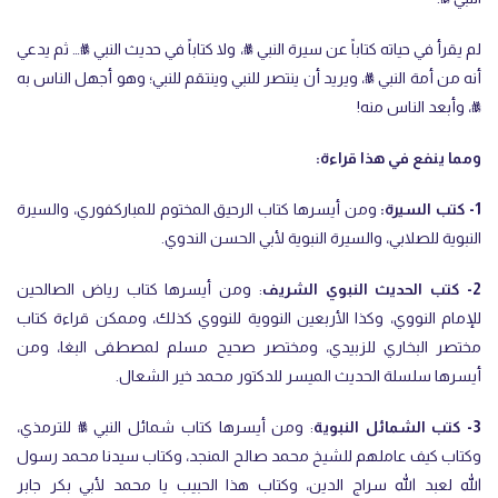
لم يقرأ في حياته كتاباً عن سيرة النبي ﷺ، ولا كتاباً في حديث النبي ﷺ… ثم يدعي
أنه من أمة النبي ﷺ، ويريد أن ينتصر للنبي وينتقم للنبي؛ وهو أجهل الناس به
ﷺ، وأبعد الناس منه!
ومما ينفع في هذا قراءة:
1- كتب السيرة:
ومن أيسرها كتاب الرحيق المختوم للمباركفوري، والسيرة
النبوية للصلابي، والسيرة النبوية لأبي الحسن الندوي.
2- كتب الحديث النبوي الشريف
: ومن أيسرها كتاب رياض الصالحين
للإمام النووي، وكذا الأربعين النووية للنووي كذلك، وممكن قراءة كتاب
مختصر البخاري للزبيدي، ومختصر صحيح مسلم لمصطفى البغا، ومن
أيسرها سلسلة الحديث الميسر للدكتور محمد خير الشعال.
3- كتب الشمائل النبوية
: ومن أيسرها كتاب شمائل النبي ﷺ للترمذي،
وكتاب كيف عاملهم للشيخ محمد صالح المنجد، وكتاب سيدنا محمد رسول
الله لعبد الله سراج الدين، وكتاب هذا الحبيب يا محمد لأبي بكر جابر