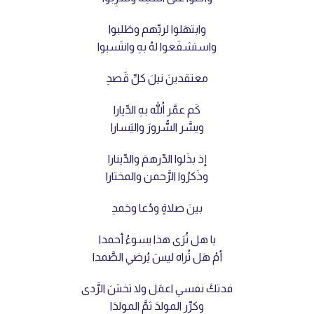
وابتهَلوا لربِّهم وطَلبوا
واستشفَعوا لهُ بهِ وانتَسبوا
معتقدينَ نيلَ كلِّ قَصدِ
كَم عمَّر اللهُ بهِ الدِّيارا
ويسَّر السُّرورَ واليَسارا
إذ بذَلوا الدِّرهمَ والدِّينارا
وذَكرُوا الرَّحمن والمختارا
بينَ صلاةٍ ودُعا وحَمدِ
يا هل تُرَى هذا يسوءُ أحمدا
أمْ هَل تُراه ليسَ يُرضي الصَّمدا
فدتكَ نفسي اعمَل ولا تخشَ الرَّدى
وكرِّر المولدَ ثمَّ المولدَا