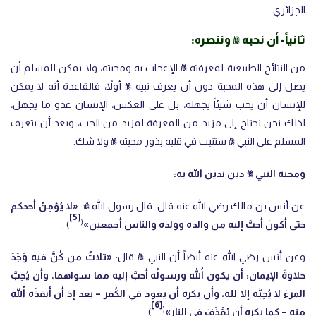
الجزائري.
ثانياً- أن نحبه ﷺ وننصره:
من النتائج الطبيعية لمعرفته ﷺ الإعجاب به ومحبته، ولا يمكن للمسلم أن
يصل إلى هذه المحبة دون أن يعرف نبيه ﷺ أولاً، فالقاعدة أنه لا يمكن
للإنسان أن يحب شيئاً يجهله، بل على العكس، الإنسان عدو ما يجهل،
لذلك نحن نحتاج إلى مزيد من المعرفة لمزيد من الحب، وبعد أن يتعرف
المسلم على النبي ﷺ ستنبت في قلبه بذور محبته ﷺ ولا شك.
ومحبة النبي ﷺ دين ندين الله به:
عن أنس بن مالك
رضي الله عنه
قال: قال رسول الله ﷺ:
«لا يُؤمِنُ أحدكم
[5]
(
حتى أكونَ أحبَّ إليه من والده وولده والناس أجمعين»
) .
وعن أنس
رضي الله عنه
أيضاً أن النبي ﷺ قال:
«ثلاثٌ من كُنَّ فيه وَجَدَ
حلاوةَ الإيمان: أن يكون اللهُ ورسولُه أحبَّ إليه مما سواهما، وأن يُحِبَّ
المرءَ لا يُحِبَّه إلا لله، وأن يكره أن يعود في الكُفر – بعد إذ أن أنقذَه اللهُ
[6]
(
منه – كما يكره أن يُقْذَفَ في النار»
) .