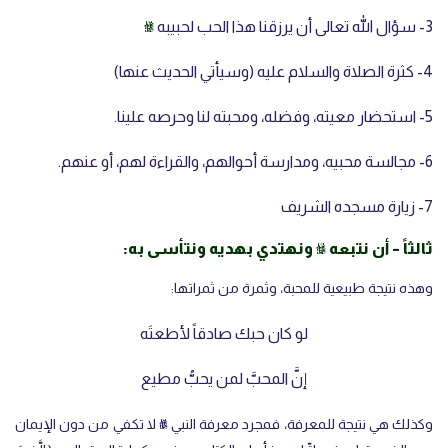
3- سؤال الله تعالى أن يرزقنا هذا الحب لحبيبه
ﷺ
4- كثرة الصلاة والسلام عليه (وسيأتي الحديث عنها)
5- استحضار معيته، وفضله، ومحبته لنا وحرصه علينا.
6- مجالسة محبيه، ومدارسة أحوالهم، والقراءة لهم، أو عنهم.
7- زيارة مسجده الشريف
ثالثاً – أن نتبعه ﷺ ونهتدي بهديه ونتأسى به:
وهذه نتيجة طبيعية للمحبة، وثمرة من ثمراتها:
لو كان حبك صادقاً لأطعتَه
إنَّ المحبَّ لمن يحبُّ مطيع
وكذلك هي نتيجة للمعرفة، فمجرد معرفة النبي ﷺ لا تكفي من دون الإيمان