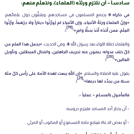
سادساً – أن نلتزم ورثتَه (العلماء)، ونتعلَّم منهم:
في ذكراه ﷺ
يجتمع المسلمون في مساجدهم، ويلتفُّون حول علمائهم،
«وإنَّ ‌العلماءَ ‌ورثةُ ‌الأنبياء، وإن الأنبياءَ لم يُورِّثُوا ديناراً ولا دِرْهماً، ورَّثُوا
[19]
(
العِلْمَ، فمن أخَذَه أخَذَ بحظٍّ وافِرٍ»
).
والعلماء حَمَلَة اللواء بعد رسول الله ﷺ، وفي الحديث:
«يحمل هذا العلم من
كلِّ خلف عدوله؛ ينفون عنه تحريف الجاهلين، وانتحال المبطلين، وتأويل
[20]
(
الغالين»
).
يقول عليه الصلاة والسلام:
«إن الله يبعث لهذه الأمة على رأس كلِّ مئة
[21]
(
سنة من يجدِّد لها دينها»
).
فالمأمول بالمسلم – عملياً -:
– أن يختار أحد المساجد فليتزم دروسه.
– أو بعض الدعاة فيتابع نتاجه المسموع أو المكتوب أو المرئي.