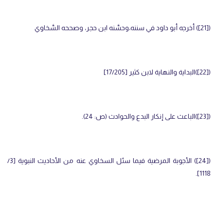
(
[21]
) أخرجه أبو داود في سننه،وحسَّنه ابن حجر، وصححه السَّخاوي
(
[22]
)البداية والنهاية لابن كثير [17/205]
(
[23]
)الباعث على إنكار البدع والحوادث (ص: 24).
(
[24]
) الأجوبة المرضية فيما سئل السخاوي عنه من الأحاديث النبوية [3/
1118].