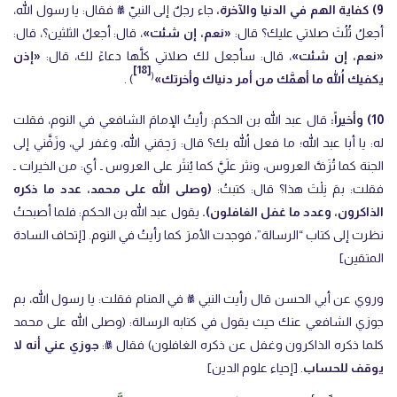
9) كفاية الهم في الدنيا والآخرة،
جاء رجلٌ إلى النبيّ ﷺ فقال: يا رسول الله،
أجعلُ ثُلُثَ صلاتي عليك؟ قال:
«نعم، إن شئت»
، قال: أجعلُ الثلثين؟، قال:
«نعم، إن شئت»
، قال: سأجعل لك صلاتي كلَّها دعاءً لك، قال:
«إذن
[18]
(
يكفيك اللهُ ما أهمَّك من أمر دنياك وأخرتك»
) .
10) وأخيراً:
قال عبد الله بن الحكم: رأيتُ الإمامَ الشافعي في النوم، فقلت
له: يا أبا عبد الله؛ ما فعل اللهُ بك؟ قال: رَحِمَني الله، وغفر لي، وزَفَّني إلى
الجنة كما تُزَفَّ العروس، ونثر علَيَّ كما يُنثَر على العروس ـ أي: من الخيرات ـ
فقلت: بمَ نِلْتَ هذا؟ قال: كتبتُ:
(وصلى الله على محمد، عدد ما ذكره
الذاكرون، وعدد ما غفل الغافلون).
يقول عبد الله بن الحكم: فلما أصبحتُ
نظرت إلى كتاب “الرسالة”، فوجدت الأمرَ كما رأيتُ في النوم. [إتحاف السادة
المتقين]
وروي عن أبي الحسن قال رأيت النبي ﷺ في المنام فقلت: يا رسول الله، بم
جوزي ‌الشافعي عنك حيث يقول في كتابه الرسالة: (وصلى الله على محمد
كلما ذكره الذاكرون وغفل عن ذكره ‌الغافلون) فقال ﷺ:
جوزي عني أنه لا
يوقف للحساب
. [إحياء علوم الدين]