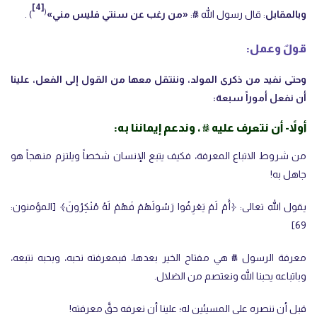
[4]
(
وبالمقابل
: قال رسول الله ﷺ:
«من رغب عن سنتي فليس مني»
) .
قولٌ وعمل:
وحتى نفيد من ذكرى المولد، وننتقل معها من القول إلى الفعل، علينا
أن نفعل أموراً سبعة:
أولاً- أن نتعرف عليه ﷺ ، وندعم إيماننا به:
من شروط الاتباع المعرفة، فكيف يتبع الإنسان شخصاً ويلتزم منهجاً هو
جاهل به!
يقول الله تعالى: ﴿أَمْ لَمْ يَعْرِفُوا رَسُولَهُمْ فَهُمْ لَهُ مُنْكِرُونَ﴾ [المؤمنون:
69]
معرفة الرسول ﷺ هي مفتاح الخير بعدها، فبمعرفته نحبه، وبحبه نتبعه،
وباتباعه يحبنا الله ونعتصم من الضلال.
قبل أن ننصره على المسيئين له؛ علينا أن نعرفه حقَّ معرفته!