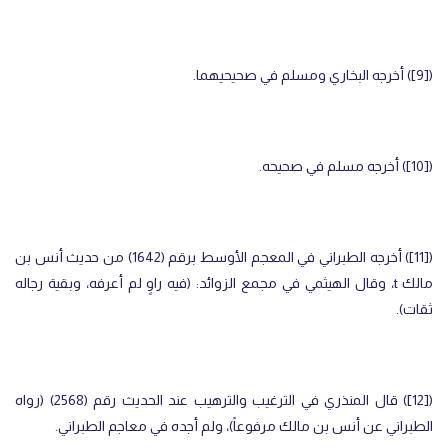
(
[9]
) أخرجه البخاري ومسلم في صحيحيهما.
(
[10]
) أخرجه مسلم في صحيحه.
(
[11]
) أخرجه الطبراني في المعجم الأوسط برقم (1642) من حديث أنس بن
مالك
t
، وقال الهيثمي في مجمع الزوائد: (فيه راوٍ لم أعرفه، وبقية رجاله
ثقات).
(
[12]
) قال المنذري في الترغيب والترهيب عند الحديث رقم (2568) (رواه
الطبراني عن أنس بن مالك مرفوعاً)، ولم أجده في معاجم الطبراني.