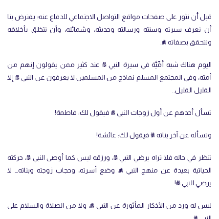
قبل أن نثور على صفحات مواقع التواصل الاجتماعي للدفاع عنه؛ يفترض بنا
أن نعرف سيرته وسنته ورسالته وحديثه، وشمائله، وأن نتخلق بأخلاقه
ونتحقق بصفاته ﷺ.
اليوم هناك شبه أمِّيَّة في سيرة النبي ﷺ عند كثير ممن يقولون إنهم من
أمته، وفي المجتمع المسلم نماذج من المسلمين لا يعرفون عن النبي ﷺ إلا
القليل القليل..
تسأل أحدهم عن أول زوجات النبي ﷺ فيقول لك: فاطمة!
وتسأله عن آخر بناته ﷺ فيقول لك: عائشة!
تنظر في حاله فلا تراه يرضي النبي ﷺ، ورزقه ليس كما أوصى النبي ﷺ، حركته
الحياتية بعيدة عن منهج النبي ﷺ، وضع أسرته، وحجاب زوجته وبناته… لا
يرضي النبي ﷺ!
ليس له ورد من الأذكار المأثورة عن النبي ﷺ، ولا من الصلاة والسلام على
النبي ﷺ.